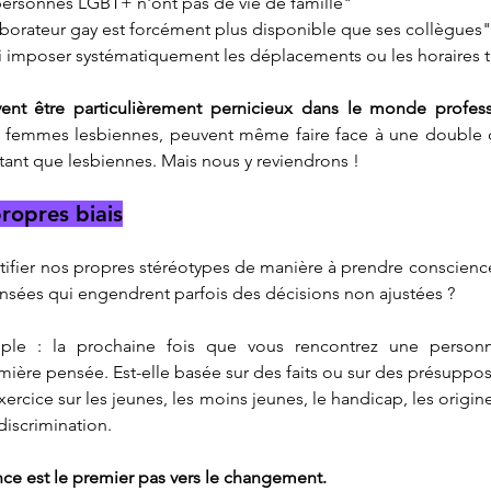
personnes LGBT+ n'ont pas de vie de famille"
aborateur gay est forcément plus disponible que ses collègues"
ui imposer systématiquement les déplacements ou les horaires t
nt être particulièrement pernicieux dans le monde profess
femmes lesbiennes, peuvent même faire face à une double di
tant que lesbiennes. Mais nous y reviendrons !
ropres biais
tifier nos propres stéréotypes de manière à prendre conscience e
ées qui engendrent parfois des décisions non ajustées ?
mple : la prochaine fois que vous rencontrez une person
ière pensée. Est-elle basée sur des faits ou sur des présuppos
ercice sur les jeunes, les moins jeunes, le handicap, les origines,
 discrimination.
nce est le premier pas vers le changement.