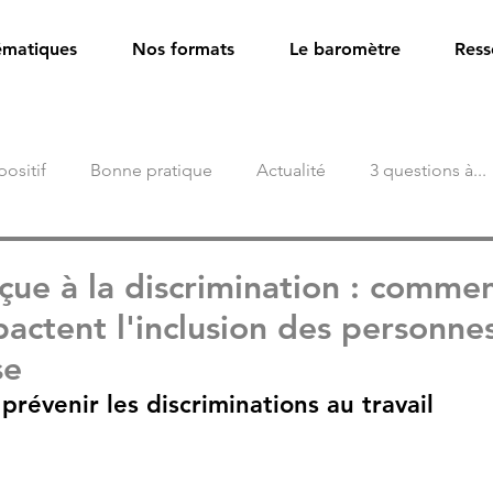
ématiques
Nos formats
Le baromètre
Ress
positif
Bonne pratique
Actualité
3 questions à...
e
eçue à la discrimination : comme
actent l'inclusion des personn
se
révenir les discriminations au travail