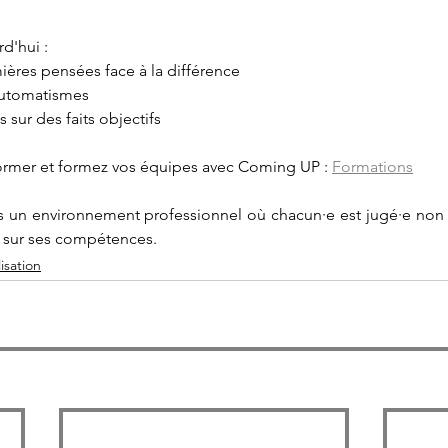
d'hui :
ères pensées face à la différence
automatismes
 sur des faits objectifs
ormer et formez vos équipes avec Coming UP : 
Formations
 un environnement professionnel où chacun·e est jugé·e non p
n sur ses compétences.
isation