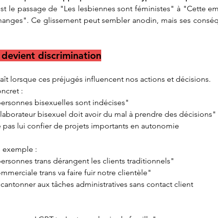
st le passage de "Les lesbiennes sont féministes" à "Cette e
échanges". Ce glissement peut sembler anodin, mais ses consé
devient discrimination
aît lorsque ces préjugés influencent nos actions et décisions.
ncret :
personnes bisexuelles sont indécises"
laborateur bisexuel doit avoir du mal à prendre des décisions"
e pas lui confier de projets importants en autonomie
s exemple :
ersonnes trans dérangent les clients traditionnels"
mmerciale trans va faire fuir notre clientèle"
 cantonner aux tâches administratives sans contact client