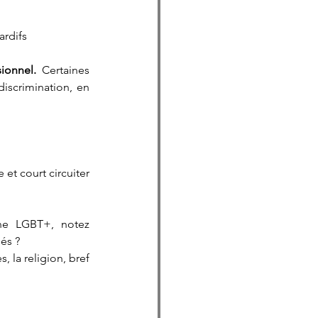
ardifs
ionnel. 
Certaines 
scrimination, en 
t court circuiter 
ne LGBT+, notez 
és ?
 la religion, bref 