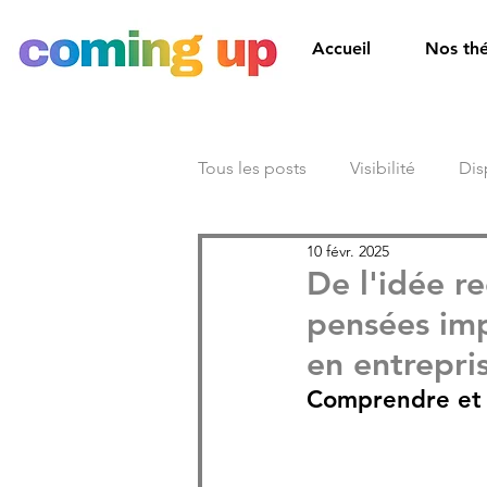
Accueil
Nos th
Tous les posts
Visibilité
Dis
10 févr. 2025
Sensibilisation
Témoignag
De l'idée r
pensées imp
en entrepri
Comprendre et p