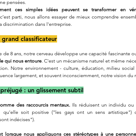
me pensées. 
ment ces simples idées peuvent se transformer en vérit
 c’est parti, nous allons essayer de mieux comprendre ensemb
 discrimination dans l'entreprise.
 grand classificateur
ge de 8 ans, notre cerveau développe une capacité fascinante ou 
de qui nous entoure
. C'est un mécanisme naturel et même nécess
tion. Notre environnement - culture, éducation, milieu social 
fluence largement, et souvent inconsciemment, notre vision du
préjugé : un glissement subtil
 comme des raccourcis mentaux.
 Ils réduisent un individu ou
, qu'elle soit positive ("les gays ont un sens artistique") 
ont indécises").
ient lorsque nous appliquons ces stéréotypes à une personne