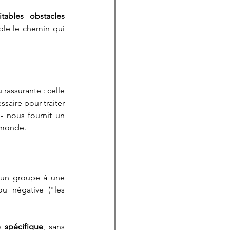
ables obstacles 
le le chemin qui 
rassurante : celle 
aire pour traiter 
- nous fournit un 
 monde.
 un groupe à une 
ou négative ("les 
 spécifique
, sans 