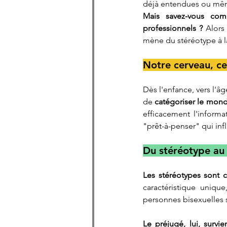
déjà entendues ou mê
Mais savez-vous com
professionnels ?
 Alors
mène du stéréotype à la
Notre cerveau, ce
Dès l'enfance, vers l'â
de 
catégoriser le mon
efficacement l'informa
"prêt-à-penser" qui in
Du stéréotype au 
Les stéréotypes sont
caractéristique unique
personnes bisexuelles s
Le préjugé, lui, surv