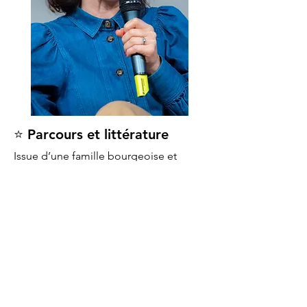
⭐ Parcours et littérature
Issue d’une famille bourgeoise et
catholique, Marie-Clémence avait une
vie toute tracée. En 2008, à 21 ans, alors
en couple avec un homme, elle
rencontre une collègue de travail,
Aurore, dont elle tombe
amoureuse.
Son histoire d’amour a
bouleversé, au cours des années, son
rapport à sa famille, à son milieu social,