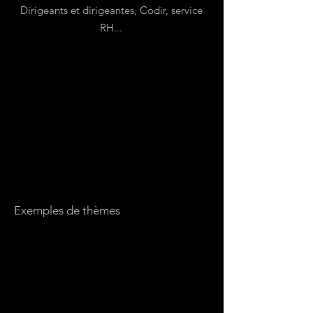
Dirigeants et dirigeantes, Codir, service
RH...
Par des méthodes d’intelligence
collective, nous animons des ateliers
pour poser des intentions en fonction
des enjeux identifiés et facilitons la
création de feuilles de route
actionnables, impactantes et
adaptées à chaque organisation.
Exemples de thèmes
Comprendre les enjeux, poser une
intention et définir une feuille de
route (Codir, Comex,...)
Parcours collaborateurs et
collaboratrices des personnes LGBT+