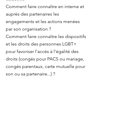
Comment faire connaître en interne et
auprès des partenaires les
engagements et les actions menées
par son organisation ?
Comment faire connaître les dispositifs
et les droits des personnes LGBT+
pour favoriser l'accès à l'égalité des
droits (congés pour PACS ou mariage,
congés parentaux, carte mutuelle pour
son ou sa partenaire...) ?
Comment communiquer en externe
sur ses engagements et renforcer son
image de marque employeur inclusif et
favorisant la diversité et l'inclusion tant
dans le recrutement que dans le
quotidien du travail ?
Comment attirer ces talents ?