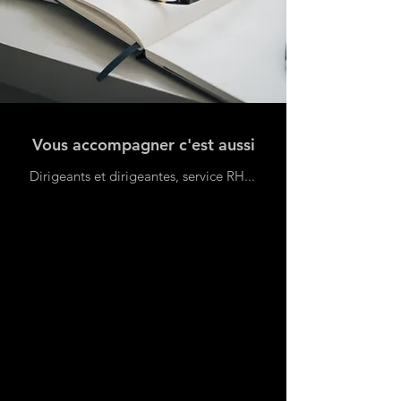
Vous accompagner c'est aussi
Dirigeants et dirigeantes, service RH...
Relire les documents internes pour les
rendre inclusifs et envoyer les signaux
favorables
Mettre en place à vos côtés de manière
internalisée ou externalisée des
process (cellule d'écoute, référent D&I,
référent.e harcèlement, discriminations
et violences...)