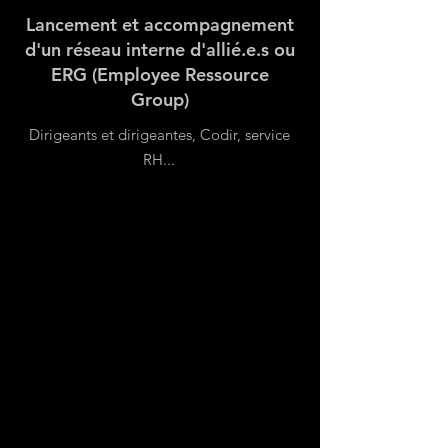
Lancement et accompagnement
d'un réseau interne d'allié.e.s ou
ERG (Employee Ressource
Group)
Dirigeants et dirigeantes, Codir, service
RH...
Mettre en place un réseau interne
favorise l’impact d’une politique D&I
et cela à tous les niveaux de
l’organisation grâce à l’appropriation
et l’engagement des équipes.
De l'accompagnement à la création
au suivi régulier pour accompagner la
dynamique au coaching, nous