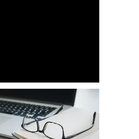
personnel et que l'entreprise y
réponde de manière homogène. Un
guide inclusif envoie des signaux forts
en interne et en externe.
Qu'il s'agisse de rendre un guide
existant inclusif ou de le créer, nous
accompagnons à la réflexion, la
rédaction et la mise en page selon les
besoins et les ressources.