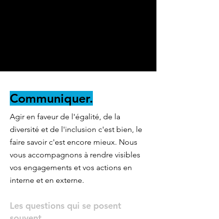
Mettre en place un baromètre annuel
de la Diversité et de l'Inclusion
ou tout autre projet qui aurait du sens
pour l'organisation et pour l'équipe de
Coming Up.
Communiquer.
Agir en faveur de l'égalité, de la
diversité et de l'inclusion c'est bien, le
faire savoir c'est encore mieux. Nous
vous accompagnons à rendre visibles
vos engagements et vos actions en
interne et en externe.
Les questions qui se posent
souvent