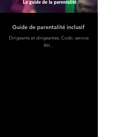
Guide de parentalité inclusif
Dirigeants et dirigeantes, Codir, service
RH...
L’équilibre entre parentalité et vie
professionnelle est un réel enjeu de
bien-être pour les salarié.e.s, mais
aussi de performance pour
l’entreprise. Le rendre inclusif de la
diversité est un enjeu majeur pour
que chacun et chacune
(collaborateurs, collaboratrices et
managers) y trouve la réponse à ses
questions en fonction de son parcours