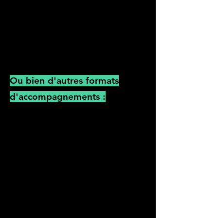
collaborateurs et collaboratrices
(direction, RH, managers,
salarié.es, CSE...)
Analyse des documents internes
Ou bien d'autres formats
d'accompagnements :
12 mois et 12 actions concrètes à
mettre en œuvre pour devenir un.e
super allié.e !
Formation, notamment des
managers : "Biais cognitifs" /
"Diversité & Inclusion en mots et
en action"
Conférence à destination de