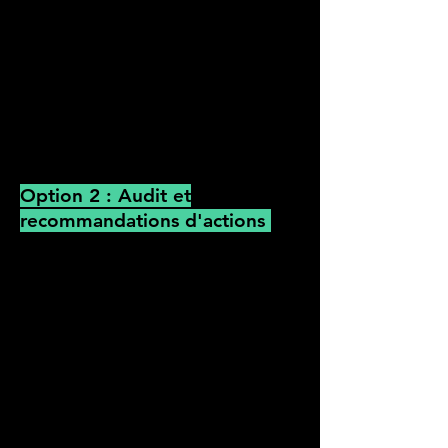
en option
Sensibilisation collaborateurs et
collaboratrices + kit de
communication interne et externe
dîner, sensibilisation, team building​
Option 2
: Audit et
recommandations d'actions
Nous pouvons aussi vous
proposer un audit avec
recommandations d'actions :
Recommandations d'actions​
simples à mettre en œuvre
Baromètre et/ou entretiens
qualitatifs avec 6 à 10