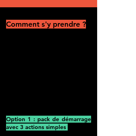
Comment s'y prendre ?
Vous avez un budget et un temps
limité à dédier à cela mais vous
voulez commencer à vous emparer
de ce sujet ? Nous nous mettons à
vos côtés. Il suffit parfois d'une
intention forte et de premiers pas
pour envoyer des signaux forts et
impactants.
Option 1 : pack de démarrage
avec 3 actions simples