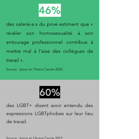
46%
des salarié.e.s du privé estiment que «
révéler son homosexualité à son
entourage professionnel contribue à
mettre mal à l'aise des collègues de
travail ».
Source :
Ipsos et l'Autre Cercle 2022
60%
des LGBT+ disent avoir entendu des
expressions LGBTphobes sur leur lieu
de travail.
Source :
Ipsos et l'Autre Cercle 2022