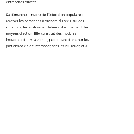
entreprises privées.
Sa démarche s’inspire de l’éducation populaire :
amener les personnes à prendre du recul sur des
situations, les analyser et définir collectivement des
moyens d’action. Elle construit des modules
impactant d’1h30 à 2 jours, permettant d’amener les
participant.e.s à s’interroger, sans les brusquer, et à
comprendre la nécessité de prendre en compte
l’égalité, la diversité, l’inclusion et la lutte contre les
discriminations et les violences dans leurs pratiques
professionnelles.
Chacune de ses interventions est animée de façon
participative et interactive, sur la base d’un support
PowerPoint pédagogique dont un extrait est envoyé
à la fin de la session à l’ensemble des participant.e.s.
Elle privilégie des outils pédagogiques concrets
permettant de mobiliser les participant.e.s sur la
base de leur vécu, et qui sont adaptés à leurs
missions. Au cours d’une intervention, elle s’appuie
sur un paperboard, sur des outils pédagogiques