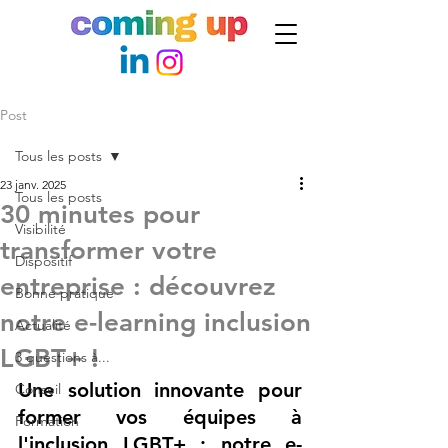
Post
Tous les posts
23 janv. 2025
Tous les posts
30 minutes pour
Visibilité
transformer votre
Dispositif
entreprise : découvrez
Bonne pratique
notre e-learning inclusion
Actualité
LGBT+ !
3 questions à...
Une solution innovante pour 
Conseil
former vos équipes à 
Formation
l'inclusion LGBT+ : notre e-