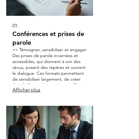
01.
Conférences et prises de
parole
=> Témoigner, sensibiliser et engager
Des prises de parole incarnées et
accessibles, qui donnent à voir des
vécus, posent des repères et ouvrent
le dialogue. Ces formats permettent
de sensibiliser largement, de créer
des déclics et de nourrir une réflexion
Afficher plus
collective. Thématiques abordées :
Diversité & inclusion · LGBTQIA+ ·
parentalités · égalité femmes-
hommes · transidentité · approches
intersectionnelles