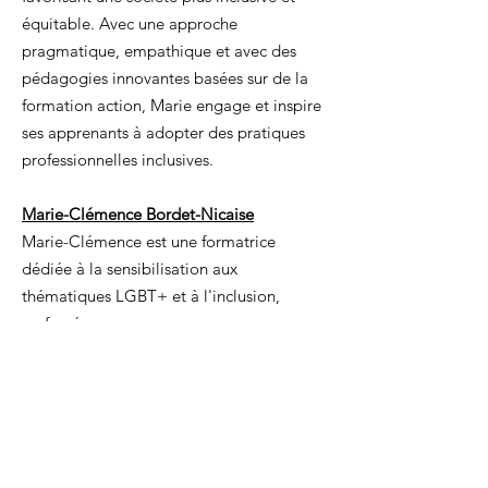
équitable. Avec une approche
pragmatique, empathique et avec des
pédagogies innovantes basées sur de la
formation action, Marie engage et inspire
ses apprenants à adopter des pratiques
professionnelles inclusives.
Marie-Clémence Bordet-Nicaise
Marie-Clémence est une formatrice
dédiée à la sensibilisation aux
thématiques LGBT+ et à l'inclusion,
renforcées par son propre parcours
personnel et professionnel décrit dans son
ouvrage « On ne choisit pas qui on aime
». Sa capacité à partager ouvertement son
expérience enrichit profondément ses
interventions. Active dans les médias et
auprès de grandes entreprises, Marie-