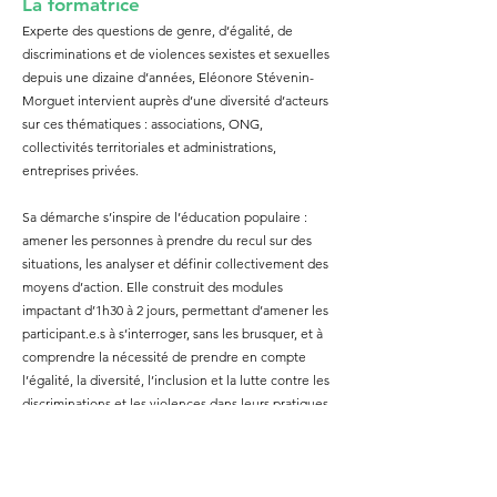
La formatrice
Experte des questions de genre, d’égalité, de
discriminations et de violences sexistes et sexuelles
depuis une dizaine d’années, Eléonore Stévenin-
Morguet intervient auprès d’une diversité d’acteurs
sur ces thématiques : associations, ONG,
collectivités territoriales et administrations,
entreprises privées.
Sa démarche s’inspire de l’éducation populaire :
amener les personnes à prendre du recul sur des
situations, les analyser et définir collectivement des
moyens d’action. Elle construit des modules
impactant d’1h30 à 2 jours, permettant d’amener les
participant.e.s à s’interroger, sans les brusquer, et à
comprendre la nécessité de prendre en compte
l’égalité, la diversité, l’inclusion et la lutte contre les
discriminations et les violences dans leurs pratiques
professionnelles.
Chacune de ses interventions est animée de façon
participative et interactive, sur la base d’un support