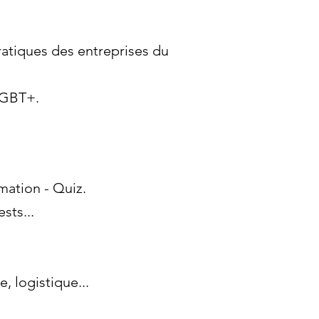
ratiques des entreprises du
 LGBT+.
mation - Quiz.
sts...
 logistique...