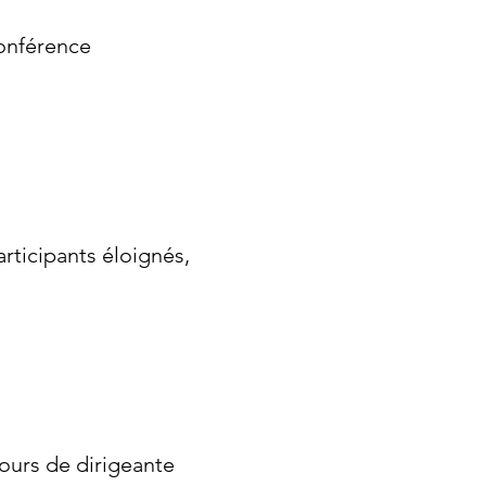
conférence
articipants éloignés,
cours de dirigeante